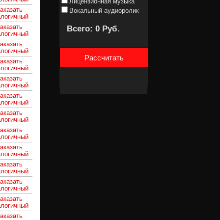
Лицензионная музыка
аказать
Вокальный аудиоролик
алогичный
аказать
Всего: 0 Руб.
алогичный
аказать
алогичный
Рассчитать
аказать
алогичный
аказать
алогичный
аказать
алогичный
аказать
алогичный
аказать
алогичный
аказать
алогичный
аказать
алогичный
аказать
алогичный
аказать
алогичный
аказать