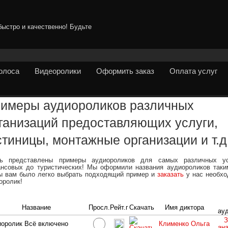
быстро и качественно! Будьте
голоса
Видеоролики
Оформить заказ
Оплата услуг
имеры аудиороликов различных
ганизаций предоставляющих услуги,
стиницы, монтажные организации и т.д
сь представлены примеры аудиороликов для самых различных у
нсовых до туристических! Мы оформили названия аудиороликов таки
ы вам было легко выбрать подходящий пример и
заказать
у нас необх
оролик!
Название
Просл.
Рейт.г
Скачать
Имя диктора
ау
З
оролик Всё включено
Клименко Ольга
ан