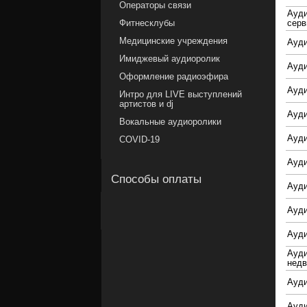
Операторы связи
Ауди
Фитнесклубы
серв
Медицинские учреждения
Ауди
Имиджевый аудиоролик
Ауди
Оформление радиоэфира
Ауди
Интро для LIVE выступлений
артистов и dj
Ауди
Вокальные аудиоролики
Ауди
COVID-19
Ауди
Способы оплаты
Ауд
Ауди
Ауди
Ауди
нед
Ауди
Ауди