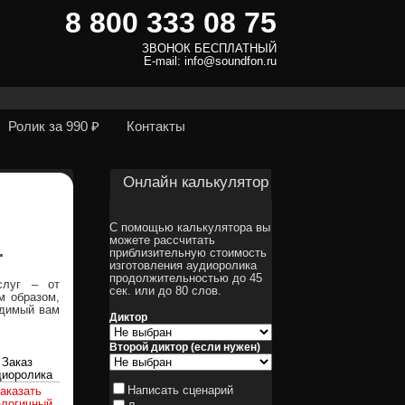
8 800 333 08 75
ЗВОНОК БЕСПЛАТНЫЙ
E-mail: info@soundfon.ru
Ролик за 990 ₽
Контакты
Онлайн калькулятор
С помощью калькулятора вы
можете рассчитать
.
приблизительную стоимость
изготовления аудиоролика
продолжительностью до 45
слуг – от
сек. или до 80 слов.
м образом,
одимый вам
Диктор
Второй диктор (если нужен)
Заказ
диоролика
Написать сценарий
аказать
алогичный