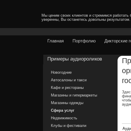
Мы ценим своих клиентов и стремимся работать 
уверенны, Вы останетесь довольны результатом.
Главная
Портфолио
Дикторские 
Примеры аудиороликов
Пр
ор
Новогодние
го
Автосалоны и такси
Кафе и рестораны
Зде
Магазины и гипермаркеты
фина
чтоб
Магазины одежды
ауди
Сфера услуг
Недвижимость
Клубы и фестивали
Ауди