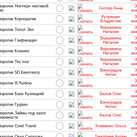
оролик Ноктюрн ноктевой
З
Геллер Анна
ис
ан
Купряшин
З
оролик Корпоратив
Владислав
ан
Вершинина
З
оролик Топол Эко
Наталия
ан
Вершинина
З
оролик Гзификация
Наталия
ан
Вершинина
З
оролик Клининг
Наталия
ан
Вершинина
З
оролик Tez tour
Наталия
ан
Виноградов
З
оролик 5D Кинотеатр
Антон
ан
З
иоролик Я Люблю
ан
З
оролик Банк Кузнецкий
Белов Олег
ан
Виноградов
З
оролик Гудвин
Антон
ан
оролик Займы под залог
З
Белов Олег
вижимости
ан
З
оролик Corel Travel
Клименко Ольга
ан
З
оролик Окна Саратова
Тимофеев Артем