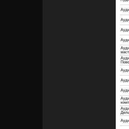
Ауди
Ауди
Ауд
Ауди
Ауд
маст
Ауди
Пов
Ауди
Ауди
Ауди
Ауди
комп
Ауди
Дель
Ауди