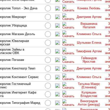
ан
З
оролик Топол - Эко Дача
Конева Любовь
ан
З
оролик Микроарт
Дмитриев Артем
ан
Вершинина
З
иоролик Уборщица
Наталия
ан
З
оролик Магазин Дюэль
Клименко Ольга
ан
иоролик Ювелирная
З
Шульман Елена
ерская
ан
оролик Займы в
З
Тимофеев Артем
олжском ОВК
ан
Гейвандов
З
оролик Погазам
Ярослав
ан
З
оролик Кинотеатр Темп
Дмитриев Артем
ан
З
оролик Континент Сервис
Клименко Ольга
ан
оролик Гостинечный
Татьяна Маерс
З
лекс
(Еленева)
ан
оролик Инетернет Кафе
Купряшин
З
та
Владислав
ан
Виноградов
З
оролик Типография Маред
Антон (рекорд)
ан
Виноградов
З