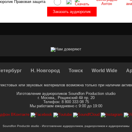
оролик Правовая защита
Антон
ан
Заказать аудиоролик
Петербург
Н. Новгород
Томск
World Wide
Ар
екстовых или звуковых материалов возможна только при наличии активн
Изготовление аудиороликов
Soundfon Production studio
г. Москва,
,
Рощинский 4й пр. 20
Телефон:
8 800 333 08 75
Мы работаем
ежедневно с 9:00 до 19:00
Soundfon Productin studio - Изготовление аудирроликов, радиороликов и аудиорекламы